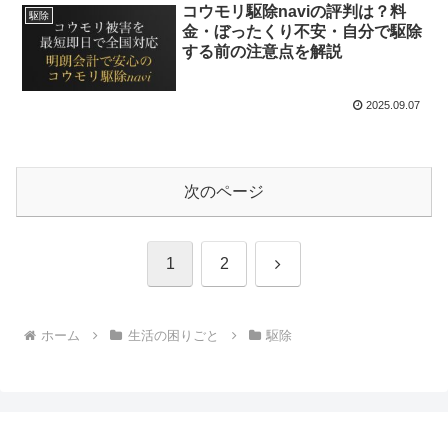
コウモリ駆除naviの評判は？料
駆除
金・ぼったくり不安・自分で駆除
する前の注意点を解説
2025.09.07
次のページ
次
1
2
へ
ホーム
生活の困りごと
駆除