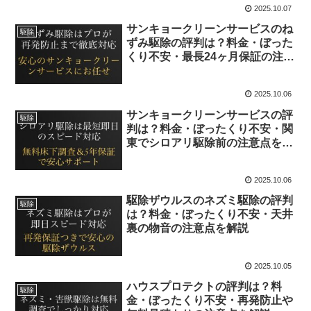
2025.10.07
サンキョークリーンサービスのね
駆除
ずみ駆除の評判は？料金・ぼった
くり不安・最長24ヶ月保証の注意
点を解説
2025.10.06
サンキョークリーンサービスの評
駆除
判は？料金・ぼったくり不安・関
東でシロアリ駆除前の注意点を解
説
2025.10.06
駆除ザウルスのネズミ駆除の評判
駆除
は？料金・ぼったくり不安・天井
裏の物音の注意点を解説
2025.10.05
ハウスプロテクトの評判は？料
駆除
金・ぼったくり不安・再発防止や