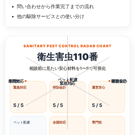
問い合わせから作業完了までの流れ
他の駆除サービスとの使い分け
SANITARY PEST CONTROL RADAR CHART
衛生害虫110番
相談前に見たい安心材料を1〜5で可視化
ペット配慮
全国対応
専門性
明朗会計
運営安心
緊急対応
1
2
3
4
5
緊急対応
明朗会計
運営安心
5 / 5
5 / 5
5 / 5
ペット配慮
全国対応
専門性