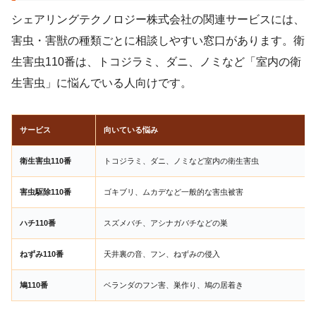
シェアリングテクノロジー株式会社の関連サービスには、
害虫・害獣の種類ごとに相談しやすい窓口があります。衛
生害虫110番は、トコジラミ、ダニ、ノミなど「室内の衛
生害虫」に悩んでいる人向けです。
サービス
向いている悩み
衛生害虫110番
トコジラミ、ダニ、ノミなど室内の衛生害虫
害虫駆除110番
ゴキブリ、ムカデなど一般的な害虫被害
ハチ110番
スズメバチ、アシナガバチなどの巣
ねずみ110番
天井裏の音、フン、ねずみの侵入
鳩110番
ベランダのフン害、巣作り、鳩の居着き