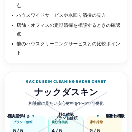
点
ハウスワイドサービスや水回り清掃の見方
店舗・オフィスの定期清掃を相談するときの確認
点
他のハウスクリーニングサービスとの比較ポイン
ト
NAC DUSKIN CLEANING RADAR CHART
ナックダスキン
相談前に見たい安心材料を1〜5で可視化
料金確認
相談しやすさ
法人清掃
複数台相談
家中掃除
ブランド信頼
1
2
3
4
5
ブランド信頼
複数台相談
家中掃除
5 / 5
4 / 5
5 / 5