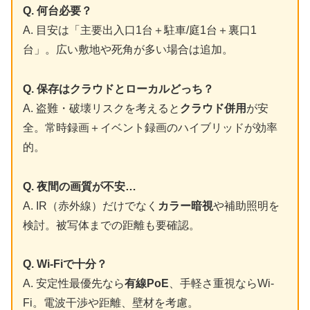
Q. 何台必要？
A. 目安は「主要出入口1台＋駐車/庭1台＋裏口1
台」。広い敷地や死角が多い場合は追加。
Q. 保存はクラウドとローカルどっち？
A. 盗難・破壊リスクを考えると
クラウド併用
が安
全。常時録画＋イベント録画のハイブリッドが効率
的。
Q. 夜間の画質が不安…
A. IR（赤外線）だけでなく
カラー暗視
や補助照明を
検討。被写体までの距離も要確認。
Q. Wi-Fiで十分？
A. 安定性最優先なら
有線PoE
、手軽さ重視ならWi-
Fi。電波干渉や距離、壁材を考慮。