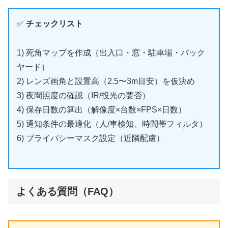
✅
チェックリスト
1) 死角マップを作成（出入口・窓・駐車場・バック
ヤード）
2) レンズ画角と設置高（2.5〜3m目安）を仮決め
3) 夜間照度の確認（IR/投光の要否）
4) 保存日数の算出（解像度×台数×FPS×日数）
5) 通知条件の最適化（人/車検知、時間帯フィルタ）
6) プライバシーマスク設定（近隣配慮）
よくある質問（FAQ）