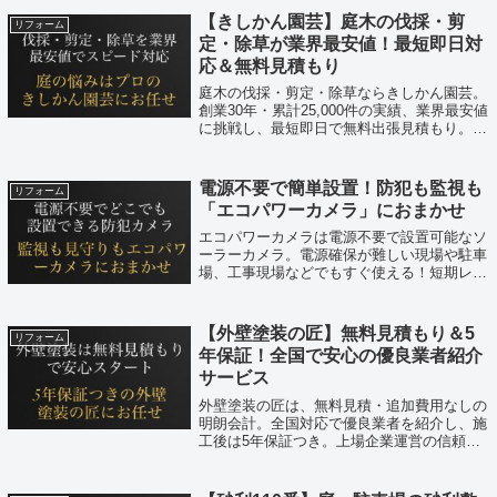
す。
【きしかん園芸】庭木の伐採・剪
リフォーム
定・除草が業界最安値！最短即日対
応＆無料見積もり
庭木の伐採・剪定・除草ならきしかん園芸。
創業30年・累計25,000件の実績、業界最安値
に挑戦し、最短即日で無料出張見積もり。
100％自社施工で高品質、1本から依頼OK。
関西・関東・東海を中心に全国対応、カー
ド・キャッシュレス決済にも対応。
電源不要で簡単設置！防犯も監視も
リフォーム
「エコパワーカメラ」におまかせ
エコパワーカメラは電源不要で設置可能なソ
ーラーカメラ。電源確保が難しい現場や駐車
場、工事現場などでもすぐ使える！短期レン
タル・無料体験付きでコストを抑えて防犯・
監視を実現。
【外壁塗装の匠】無料見積もり＆5
リフォーム
年保証！全国で安心の優良業者紹介
サービス
外壁塗装の匠は、無料見積・追加費用なしの
明朗会計。全国対応で優良業者を紹介し、施
工後は5年保証つき。上場企業運営の信頼性
も高く、初めての外壁塗装でも安心。