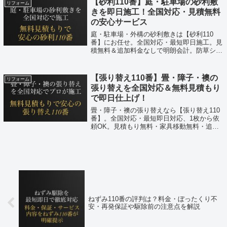
【砂利110番】庭・駐車場の砂利敷
リフォーム
きを即日施工！全国対応・見積無料
の安心サービス
庭・駐車場・外構の砂利敷きは【砂利110
番】にお任せ。全国対応・最短即日施工。見
積無料＆追加料金なしで明朗会計。防草シー
ト、駐車場施工、外構整備までプロが一括対
応！
【張り替え110番】畳・障子・襖の
リフォーム
張り替えを全国対応＆無料見積もり
で即日仕上げ！
畳・障子・襖の張り替えなら【張り替え110
番】。全国対応・最短即日対応、1枚から依
頼OK。見積もり無料・家具移動無料・追加
料金なしで安心。経験豊富な職人が丁寧に仕
上げる高品質サービス。
ねずみ110番の評判は？料金・ぼったくり不
安・再発保証や駆除前の注意点を解説