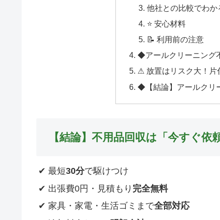
他社との比較でわか
⭐ 安心材料
📝 利用前の注意
◆アールクリーニング
⚠ 放置はリスク大！
◆【結論】アールクリ
【結論】不用品回収は「今すぐ依
✔ 最短
30分
で駆けつけ
✔ 出張費0円・見積もり
完全無料
✔ 家具・家電・生活ゴミまで
全部対応