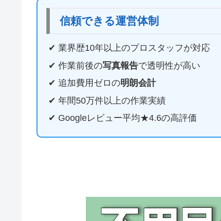
信頼できる運営体制
✔ 業界歴10年以上のプロスタッフが対応
✔ 作業前後の
写真報告
で透明性が高い
✔ 追加費用ゼロの
明朗会計
✔ 年間50万件以上の作業実績
✔ Googleレビュー平均★4.6の高評価