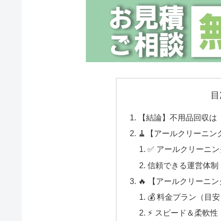
目
【結論】不用品回収は
🧹【アールクリーニ
✅ アールクリーニ
信頼できる運営体制
🔥 【アールクリーニ
💰 料金プラン（目
⚡ スピード＆柔軟性