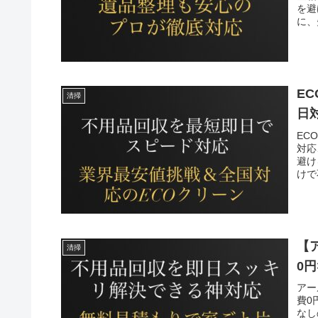
を避
に、
E
清掃
日
EC
対応
避け
けで
【
清掃
0
アー
費0
なし