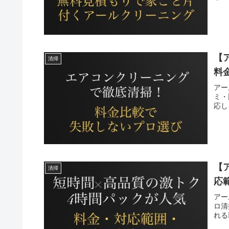
【
清掃
料
アー
ミ・
応し
【
清掃
応
アー
ロ清
れる