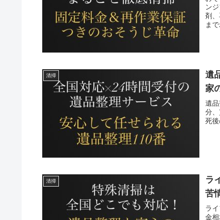
ンジ
剤、
まで
遺
清掃
家
遺品
分、
死後
ラ
清掃
苦
ライ
金相