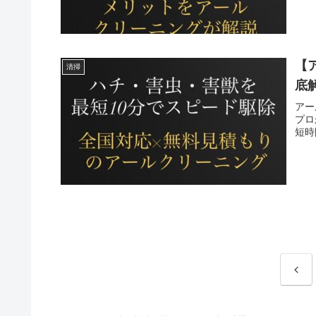
【
清掃
底
アー
プロ
短時
前
へ