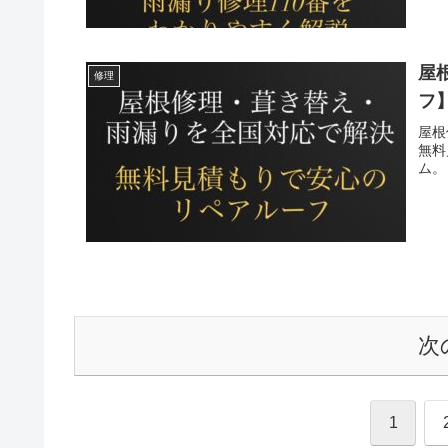
屋
修理
フ
屋根
無料
ム。
次
1