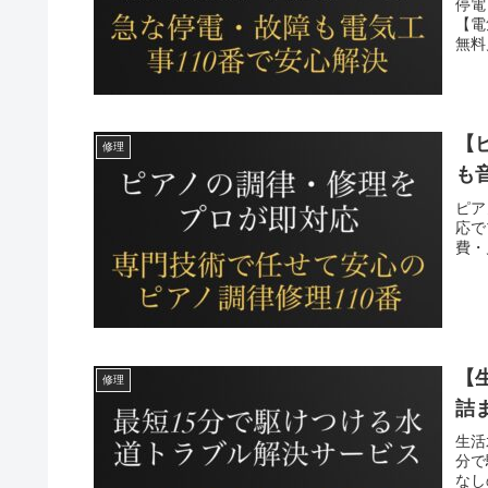
停電
【電
無料
【
修理
も
ピア
応で
費・
【
修理
詰
生活
分で
なし