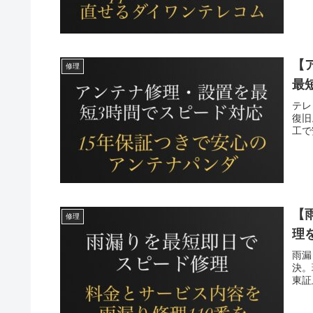
【
修理
最
テレ
復旧
工で
【
修理
理
雨漏
決。
東証