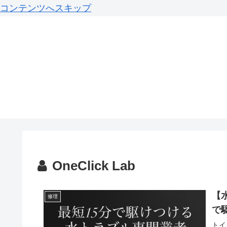
コンテンツへスキップ
OneClick Lab
【
修理
で
トイ