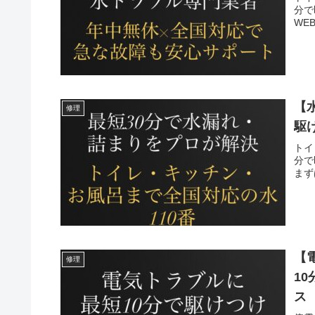
分で
WE
【
修理
駆
トイ
分で
まず
【
修理
1
ス