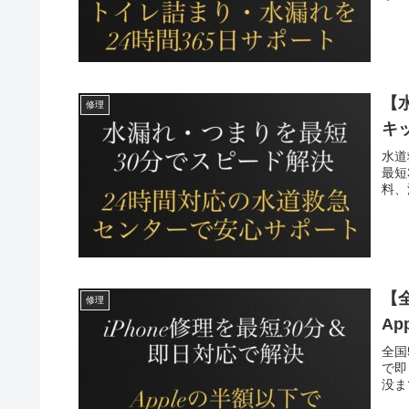
【
修理
キ
水道
最短
料、
【
修理
A
全国
で即
没ま