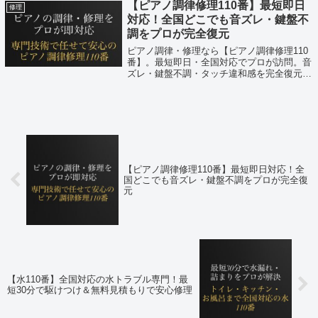
【ピアノ調律修理110番】最短即日
修理
対応！全国どこでも音ズレ・鍵盤不
調をプロが完全復元
ピアノ調律・修理なら【ピアノ調律修理110
番】。最短即日・全国対応でプロが訪問。音
ズレ・鍵盤不調・タッチ違和感を完全復元。
出張費・見積り・キャンセル無料で安心相談
OK。
【ピアノ調律修理110番】最短即日対応！全
国どこでも音ズレ・鍵盤不調をプロが完全復
元
【水110番】全国対応の水トラブル専門！最
短30分で駆けつけ＆無料見積もりで安心修理