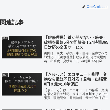
OneClick Lab
関連記事
【鍵修理屋】鍵が開かない・紛失・
修理
破損を最短5分で即解決！24時間365
日対応の全国サービス
鍵開け・紛失・破損・車・自宅・金庫すべて
即対応！【鍵修理屋】なら最短5分で現場到
着、出張費・見積り0円。24時間365日全国
対応で安心の鍵トラブル専門サービス。
【きゅっと】エコキュート修理・交
修理
換なら最短即日対応！見積・出張費
0円＆最大10年保証
【きゅっと】は、エコキュートの修理・交換
を最短即日で対応。東京・神奈川エリアで出
張費・現地調査・見積無料。最大10年保証つ
きで安心の明朗会計。24時間365日受付で急
なトラブルもスピード解決。