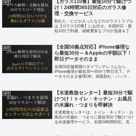
【ガラス110番】最短10分で駆けつ
修理
け！24時間365日対応のガラス修
理・交換サービス
割れた・ヒビが入ったなどのガラストラブル
は【ガラス110番】にお任せ。全国対応・最
短10分で到着、経験豊富なプロが迅速＆丁寧
に修理・交換。追加料金なしで安心。
【全国50拠点対応】iPhone修理な
修理
ら最短30分～＆Appleの半額以下！
即日データそのまま
全国50店舗展開のダイワンテレコムなら、
iPhone修理が最短30〜60分で即日完了。デ
ータそのまま修理OK。画面割れ・バッテリ
ー交換・水没まで対応し、Appleより半額以
下で安心。
【水道救急センター】最短30分で駆
修理
けつけ！トイレ・キッチン・お風呂
の水漏れ・つまりを即解決
水道救急センターは、トイレ・キッチン・お
風呂の水漏れ・つまりに最短30分で駆けつけ
る水道修理サービス。全国24時間対応、見積
り無料、深夜追加料金なしで即日解決。