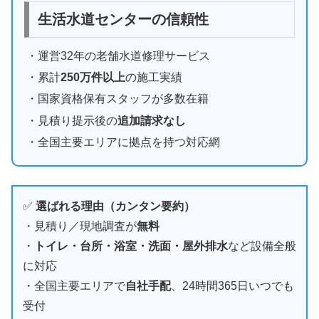
生活水道センターの信頼性
・運営32年の老舗水道修理サービス
・累計
250万件以上
の施工実績
・国家資格保有スタッフが多数在籍
・見積り提示後の
追加請求なし
・全国主要エリアに拠点を持つ対応網
✅
選ばれる理由（カンタン要約）
・見積り／現地調査が
無料
・
トイレ・台所・浴室・洗面・屋外排水
など設備全般
に対応
・全国主要エリアで
自社手配
、24時間365日いつでも
受付