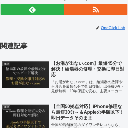
OneClick Lab
関連記事
【お湯が出ない.com】最短45分で
修理
解決！給湯器の修理・交換に即日対
応
「お湯が出ない.com」は、給湯器の故障や
不具合を最短45分で即日復旧。出張費0円・
見積無料・10年保証で安心。主要メーカーに
対応し、交換・修理どちらも可能。急なトラ
ブルもスピード解決！
【全国50拠点対応】iPhone修理な
修理
ら最短30分～＆Appleの半額以下！
即日データそのまま
全国50店舗展開のダイワンテレコムなら、