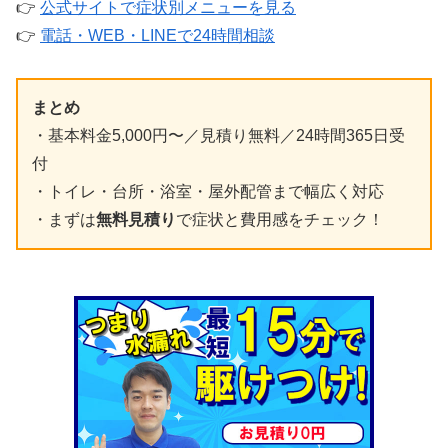
👉
公式サイトで症状別メニューを見る
👉
電話・WEB・LINEで24時間相談
まとめ
・基本料金5,000円〜／見積り無料／24時間365日受
付
・トイレ・台所・浴室・屋外配管まで幅広く対応
・まずは
無料見積り
で症状と費用感をチェック！