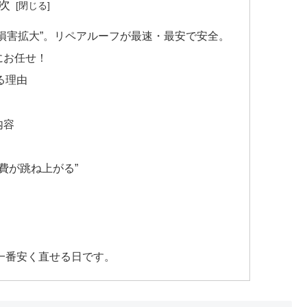
次
損害拡大”。リペアルーフが最速・最安で安全。
にお任せ！
る理由
内容
費が跳ね上がる”
一番安く直せる日です。