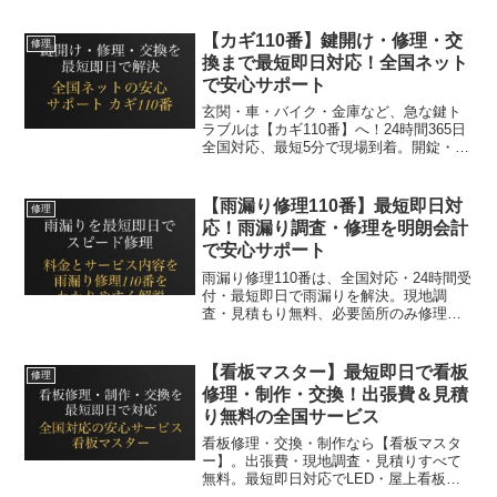
【カギ110番】鍵開け・修理・交
修理
換まで最短即日対応！全国ネット
で安心サポート
玄関・車・バイク・金庫など、急な鍵ト
ラブルは【カギ110番】へ！24時間365日
全国対応、最短5分で現場到着。開錠・修
理・交換までスピーディー＆安心サポー
ト。
【雨漏り修理110番】最短即日対
修理
応！雨漏り調査・修理を明朗会計
で安心サポート
雨漏り修理110番は、全国対応・24時間受
付・最短即日で雨漏りを解決。現地調
査・見積もり無料、必要箇所のみ修理で
ムダな費用ゼロ。東証上場企業運営で安
心。
【看板マスター】最短即日で看板
修理
修理・制作・交換！出張費＆見積
り無料の全国サービス
看板修理・交換・制作なら【看板マスタ
ー】。出張費・現地調査・見積りすべて
無料。最短即日対応でLED・屋上看板・
テント看板まで全国サポート。明朗会計