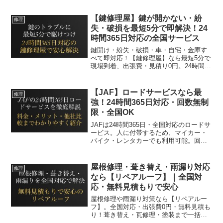
【鍵修理屋】鍵が開かない・紛
修理
失・破損を最短5分で即解決！24
時間365日対応の全国サービス
鍵開け・紛失・破損・車・自宅・金庫す
べて即対応！【鍵修理屋】なら最短5分で
現場到着、出張費・見積り0円。24時間
365日全国対応で安心の鍵トラブル専門サ
ービス。
【JAF】ロードサービスなら最
修理
強！24時間365日対応・回数無制
限・全国OK
JAFは24時間365日・全国対応のロードサ
ービス。人に付帯するため、マイカー・
バイク・レンタカーでも利用可能。回数
無制限でサポートし、保険ロードサービ
スを完全補完。メリット・料金・他社比
較まで徹底解説。
屋根修理・葺き替え・雨漏り対応
修理
なら【リペアルーフ】｜全国対
応・無料見積もりで安心
屋根修理や雨漏り対策なら【リペアルー
フ】。全国対応・出張費0円・無料見積も
り！葺き替え・瓦修理・塗装まで一括対
応で安心リフォーム。