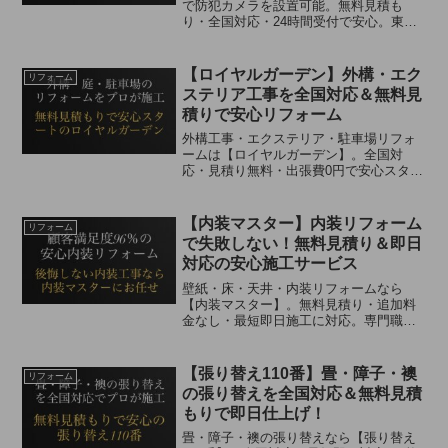
で防犯カメラを設置可能。無料見積も
り・全国対応・24時間受付で安心。東証
上場企業グループ運営の信頼性で、自
宅・オフィス・店舗の防犯対策に最適。
【ロイヤルガーデン】外構・エク
リフォーム
ステリア工事を全国対応＆無料見
積りで安心リフォーム
外構工事・エクステリア・駐車場リフォ
ームは【ロイヤルガーデン】。全国対
応・見積り無料・出張費0円で安心スター
ト。年間3,000件以上の実績、保証制度つ
きの高品質施工で失敗ゼロを実現。
【内装マスター】内装リフォーム
リフォーム
で失敗しない！無料見積り＆即日
対応の安心施工サービス
壁紙・床・天井・内装リフォームなら
【内装マスター】。無料見積り・追加料
金なし・最短即日施工に対応。専門職人
が高品質で丁寧に仕上げ、アフター保証
つきで初めてでも安心。
【張り替え110番】畳・障子・襖
リフォーム
の張り替えを全国対応＆無料見積
もりで即日仕上げ！
畳・障子・襖の張り替えなら【張り替え