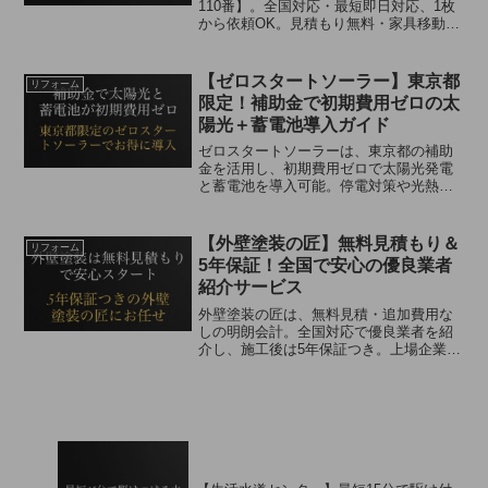
110番】。全国対応・最短即日対応、1枚
から依頼OK。見積もり無料・家具移動無
料・追加料金なしで安心。経験豊富な職
人が丁寧に仕上げる高品質サービス。
【ゼロスタートソーラー】東京都
リフォーム
限定！補助金で初期費用ゼロの太
陽光＋蓄電池導入ガイド
ゼロスタートソーラーは、東京都の補助
金を活用し、初期費用ゼロで太陽光発電
と蓄電池を導入可能。停電対策や光熱費
削減に最適。相談・見積無料で安心。
【外壁塗装の匠】無料見積もり＆
リフォーム
5年保証！全国で安心の優良業者
紹介サービス
外壁塗装の匠は、無料見積・追加費用な
しの明朗会計。全国対応で優良業者を紹
介し、施工後は5年保証つき。上場企業運
営の信頼性も高く、初めての外壁塗装で
も安心。