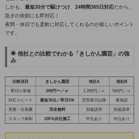
しかも、
最短30分で駆けつけ
、
24時間365日対応
だから、
急ぎの依頼にも即対応！
夜間・休日でも柔軟に対応してくれるのが嬉しいポイント
です。
🌟 他社との比較でわかる「きしかん園芸」の強
み
比較項目
きしかん園芸
他社A
他社B
草刈り単価
200円〜／㎡
1,200円／㎡
560円／㎡
対応スピード
最短30分／即日OK
翌営業日以降
要相談
見積・出張費
完全無料
別途請求
別途請求
スタッフ体制
100％自社施工
外注あり
外注あり