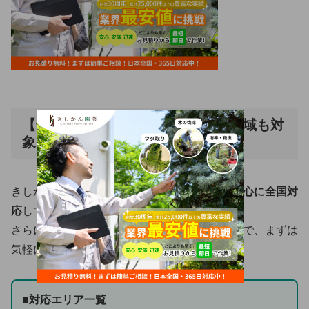
×
【全国対応＆柔軟対応】あなたの地域も対
象です！
きしかん園芸は、
関西・関東・東海エリアを中心に全国対
応
しています。
さらに、エリア外でも相談可能な場合があるので、まずは
気軽にお問い合わせを！
■対応エリア一覧