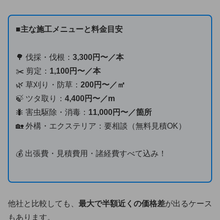
■主な施工メニューと料金目安
🌳 伐採・伐根：
3,300円〜／本
✂️ 剪定：
1,100円〜／本
🌿 草刈り・防草：
200円〜／㎡
🍃 ツタ取り：
4,400円〜／m
🐜 害虫駆除・消毒：
11,000円〜／箇所
🏡 外構・エクステリア：要相談（無料見積OK）
💰 出張費・見積費用・諸経費すべて込み！
他社と比較しても、
最大で半額近くの価格差
が出るケース
もあります。