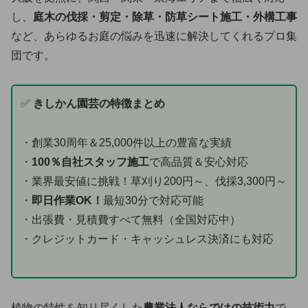
し、
庭木の伐採・剪定・除草・防草シート施工・外構工事
など、あらゆるお庭の悩みを迅速に解決してくれるプロ集
団です。
✅
きしかん園芸の特徴まとめ
・創業30周年＆25,000件以上の豊富な実績
・
100％自社スタッフ施工
で高品質＆安心対応
・業界最安値に挑戦！草刈り200円～、伐採3,300円～
・
即日作業OK！
最短30分で対応可能
・出張費・見積費すべて無料（全国対応中）
・クレジットカード・キャッシュレス決済にも対応
植物の特性を知り尽くした
農業法人ならではの技術力
で、