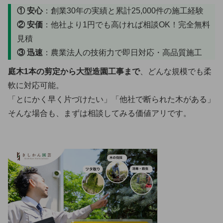
① 安心
：創業30年の実績と累計25,000件の施工経験
② 安価
：他社より1円でも高ければ相談OK！完全無料
見積
③ 迅速
：農業法人の技術力で即日対応・高品質施工
庭木1本の剪定から大型造園工事まで
、どんな規模でも柔
軟に対応可能。
「とにかく早く片づけたい」「他社で断られた木がある」
そんな場合も、まずは相談してみる価値アリです。