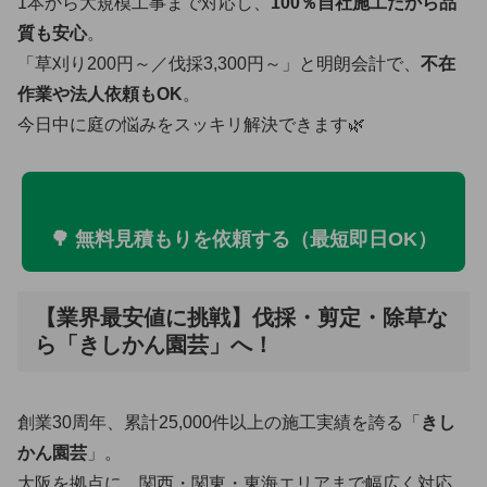
1本から大規模工事まで対応し、
100％自社施工だから品
質も安心
。
「草刈り200円～／伐採3,300円～」と明朗会計で、
不在
作業や法人依頼もOK
。
今日中に庭の悩みをスッキリ解決できます🌿
🌳 無料見積もりを依頼する（最短即日OK）
【業界最安値に挑戦】伐採・剪定・除草な
ら「きしかん園芸」へ！
創業30周年、累計25,000件以上の施工実績を誇る「
きし
かん園芸
」。
大阪を拠点に、関西・関東・東海エリアまで幅広く対応